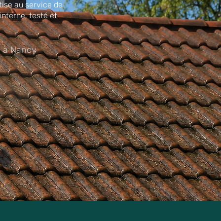
ise au service de
nterne, testé et
 à Nancy