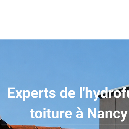
ueil
Services
Réalisations
Blog
L'éq
Experts de l'hydro
toiture à Nancy