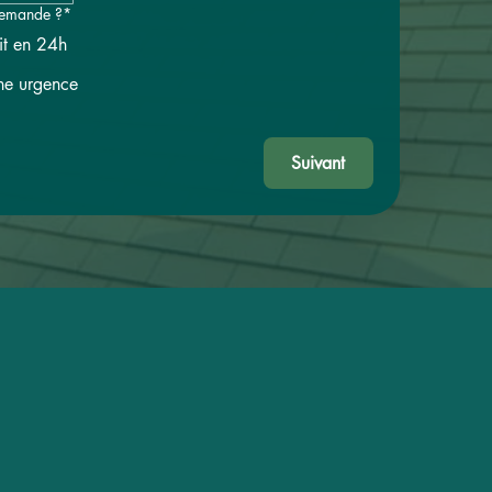
 demande ?*
it en 24h
ne urgence
Suivant