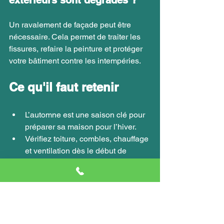
extérieurs sont dégradés ?
Un ravalement de façade peut être 
nécessaire. Cela permet de traiter les 
fissures, refaire la peinture et protéger 
votre bâtiment contre les intempéries.
Ce qu'il faut retenir
L’automne est une saison clé pour 
préparer sa maison pour l’hiver.
Vérifiez toiture, combles, chauffage 
et ventilation dès le début de 
l’automne.
Nettoyez les gouttières, les 
radiateurs, les filtres et les feuilles 
mortes.
Envisagez des travaux d'isolation 
thermique pour limiter les pertes 