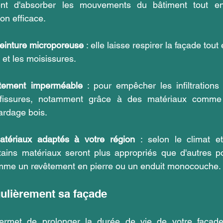
ent d'absorber les mouvements du bâtiment tout en
on efficace.
peinture microporeuse
 : elle laisse respirer la façade tout
é et les moisissures.
vêtement imperméable
 : pour empêcher les infiltrations 
e fissures, notamment grâce à des matériaux comme 
ardage bois.
atériaux adaptés à votre région
 : selon le climat et
rtains matériaux seront plus appropriés que d'autres po
mme un revêtement en pierre ou un enduit monocouche.
gulièrement sa façade
rmet de prolonger la durée de vie de votre façade e