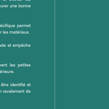
surer une bonne 
écifique permet 
er les matériaux.
çade et empêche 
ent les petites 
érieure.
tre identifié et 
n ravalement de 