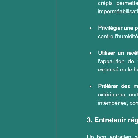
crépis permett
imperméabilisati
Privilégier une 
contre l'humidit
Utiliser un re
l'apparition d
expansé ou le b
Préférer des m
extérieures, ce
intempéries, co
3. Entretenir ré
Un bon entretien pe